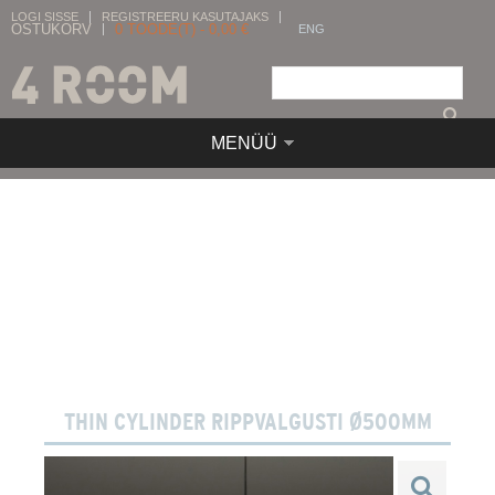
LOGI SISSE
REGISTREERU KASUTAJAKS
OSTUKORV
0
TOODE(T) -
0,00
€
ENG
MENÜÜ
THIN CYLINDER RIPPVALGUSTI Ø500MM