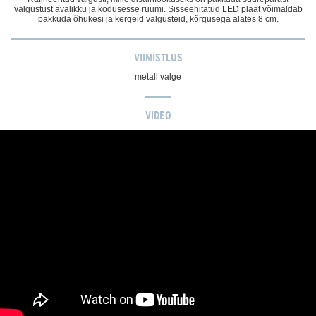
valgustust avalikku ja kodusesse ruumi. Sisseehitatud LED plaat võimaldab
pakkuda õhukesi ja kergeid valgusteid, kõrgusega alates 8 cm.
VIIMISTLUS
metall valge
VIDEO