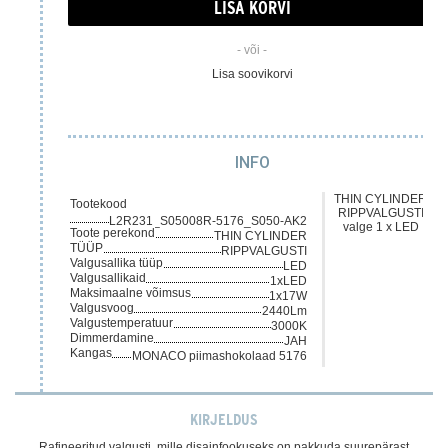
- või -
Lisa soovikorvi
INFO
THIN CYLINDER
Tootekood
RIPPVALGUSTI
L2R231_S05008R-5176_S050-AK2
valge 1 x LED
Toote perekond
THIN CYLINDER
TÜÜP
RIPPVALGUSTI
Valgusallika tüüp
LED
Valgusallikaid
1xLED
Maksimaalne võimsus
1x17W
Valgusvoog
2440Lm
Valgustemperatuur
3000K
Dimmerdamine
JAH
Kangas
MONACO piimashokolaad 5176
KIRJELDUS
Rafineeritud valgusti, mille disainfookuseks on pakkuda suurepärast